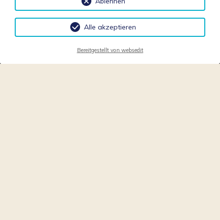
Ablehnen
Alle akzeptieren
Bereitgestellt von websedit
EIN HERZLICHES
WILLKOMMEN!
im Haus Otto Huber garni ***
Wir freuen uns, Ihnen unser Hotel vorstellen zu dürfen. Wir
haben in den vergangenen Jahren das altehrwürdige
Gästehaus mit seinem Charme eines 100-jährigen Erbes